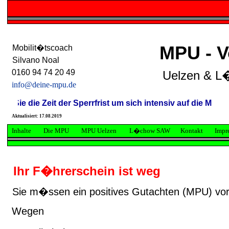
MPU - V
Mobilit�tscoach
Silvano Noal
0160 94 74 20 49
Uelzen & L
info@deine-mpu.de
ie die Zeit der Sperrfrist um sich intensiv auf die MPU vorz
Aktualisiert: 17.08.2019
Inhalte
Die MPU
MPU Uelzen
L�chow SAW
Kontakt
Impr
Ihr F�hrerschein ist weg
Sie m�ssen ein positives Gutachten
(MPU) vorl
Wegen